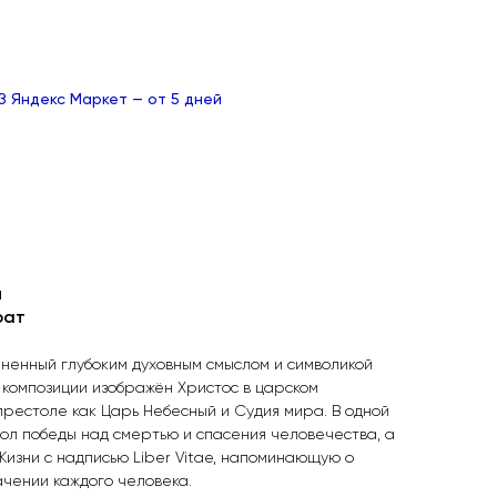
ВЗ
Яндекс Маркет
— от 5 дней
м
рат
ненный глубоким духовным смыслом и символикой
 композиции изображён Христос в царском
рестоле как Царь Небесный и Судия мира. В одной
ол победы над смертью и спасения человечества, а
Жизни с надписью Liber Vitae, напоминающую о
ачении каждого человека.