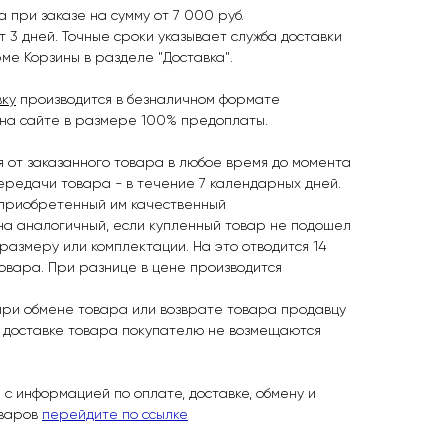
 при заказе на сумму от 7 000 руб.
 3 дней. Точные сроки указывает служба доставки
ме Корзины в разделе "Доставка".
вку
производится в безналичном формате
 на сайте в размере 100% предоплаты.
я от заказанного товара в любое время до момента
передачи товара - в течение 7 календарных дней.
 приобретенный им качественный
на аналогичный, если купленный товар не подошел
 размеру или комплектации. На это отводится 14
товара. При разнице в цене производится
при обмене товара или возврате товара продавцу
о доставке товара покупателю не возмещаются
 с информацией по оплате, доставке, обмену и
оваров
перейдите по ссылке