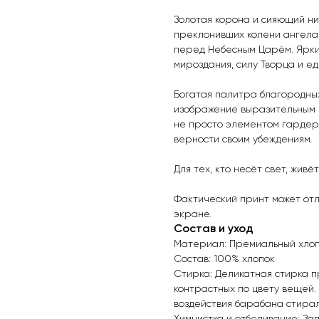
Золотая корона и сияющий ни
преклонивших колени ангела
перед Небесным Царём. Ярки
мироздания, силу Творца и ед
Богатая палитра благородных
изображение выразительным 
не просто элементом гардеро
верности своим убеждениям.
Для тех, кто несёт свет, живё
Фактический принт может от
экране.
Состав и уход
Материал: Премиальный хлоп
Состав: 100% хлопок
Стирка: Деликатная стирка п
контрастных по цвету вещей.
воздействия барабана стира