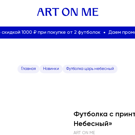
кой 1000 ₽ при покупке от 2 футболок
Даем промокод 
Главная
Новинки
Футболка царь небесный
Футболка с прин
Небесный»
ART ON ME