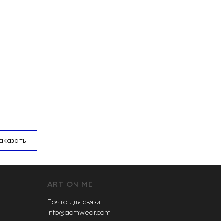
аказать
ART ON ME
Почта для связи:
info@aomwear.com