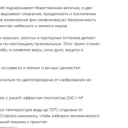
мб подчёркивают божественное величие, а два
 выражают смирение, преданность и поклонение
й космический фон символизирует бесконечность
инство небесного и земного миров.
 красных, золотых и пурпурных оттенков делает
и по-настоящему премиальным. Этот принт станет
ба, а символом веры, силы духа, защиты и
т по совести и помнит о вечных ценностях!
личаться по цветопередаче от изображения на
ок с peach-эффектом плотностью 240 г/м³
ри температуре воды до 30°C отдельно от
 Стирать наизнанку, чтобы избежать механического
льной машины с принтом