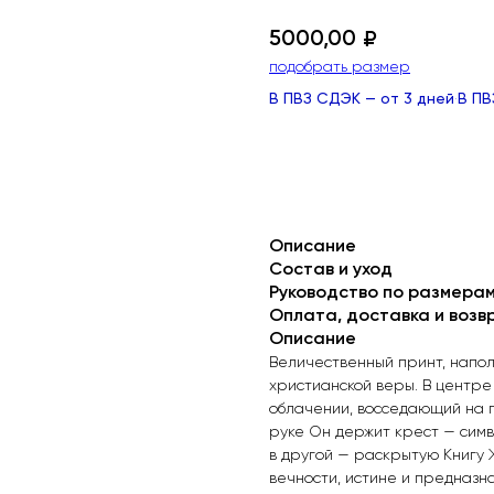
5000,00
₽
подобрать размер
В ПВЗ
СДЭК
— от 3 дней
·
В П
ДОБАВИТЬ В КОРЗИНУ
Описание
Состав и уход
Руководство по размера
Оплата, доставка и возв
Описание
Величественный принт, напол
христианской веры. В центре
облачении, восседающий на п
руке Он держит крест — симв
в другой — раскрытую Книгу 
вечности, истине и предназн