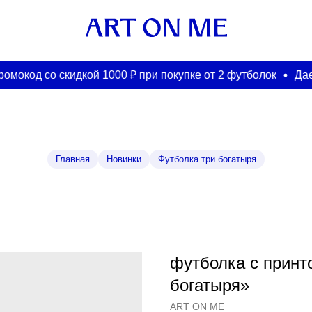
од со скидкой 1000 ₽ при покупке от 2 футболок
Даем пр
Главная
Новинки
Футболка три богатыря
футболка с принт
богатыря»
ART ON ME