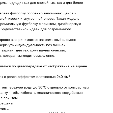
ель подходит как для спокойных, так и для более
лает футболку особенно запоминающейся и
стойчивости и внутренней опоры. Такая модель
 премиальную футболку с принтом, дизайнерскую
с художественной идеей для современного
рошо воспринимается как заметный элемент
черкнуть индивидуальность без лишней
 вариант для тех, кому важны качество,
а, которая выглядит осмысленно.
чаться по цветопередаче от изображения на экране.
к с peach-эффектом плотностью 240 г/м³
и температуре воды до 30°C отдельно от контрастных
нанку, чтобы избежать механического воздействия
 с принтом
прещены
тжима