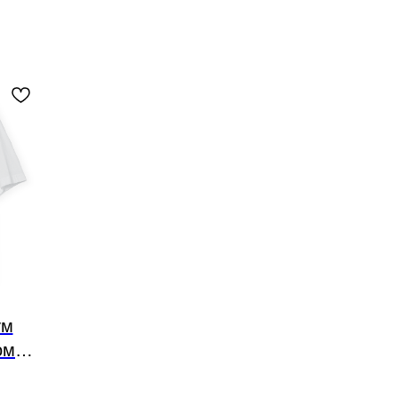
ум
ом