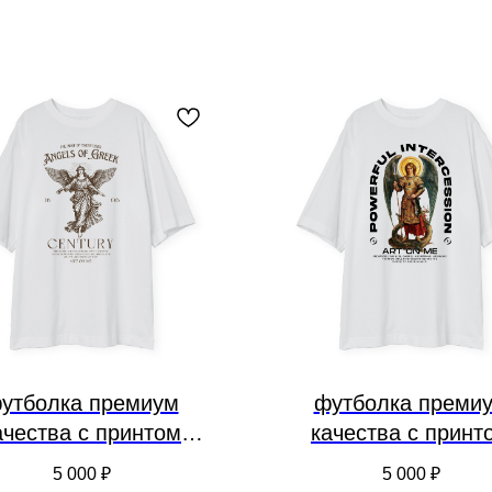
утболка премиум
футболка преми
ачества с принтом
качества с принт
«ангел»
«заступник»
5 000
₽
5 000
₽