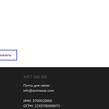
аказать
ART ON ME
Почта для связи:
info@aomwear.com
ИНН: 3700010666
ОГРН: 1233700008673