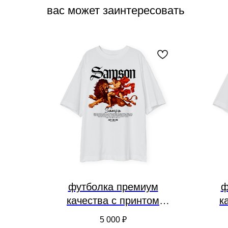
вас может заинтересовать
футболка премиум
ф
качества с принтом
к
«самсон»
5 000
₽